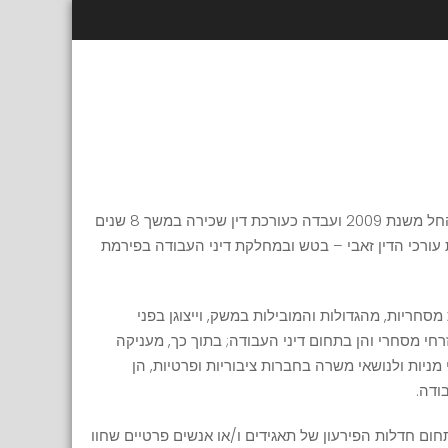
Skip to content
הינה חברה בלשכת עורכי הדין החל משנת 2009 ועבדה כעורכת דין שכירה במשך 8 שנים
ורכי הדין זאבי – בטש ובמחלקת דיני העבודה בפירמת
ת מסחריות, מהגדולות והמובילות במשק, וייצוגן בפני
חי מסחרי והן בתחום דיני העבודה; בתוך כך, מעניקה
י מניות ולנושאי משרה בחברות ציבוריות ופרטיות, הן
ודה.
תחום חדלות הפירעון של תאגידים ו/או אנשים פרטיים שחוו