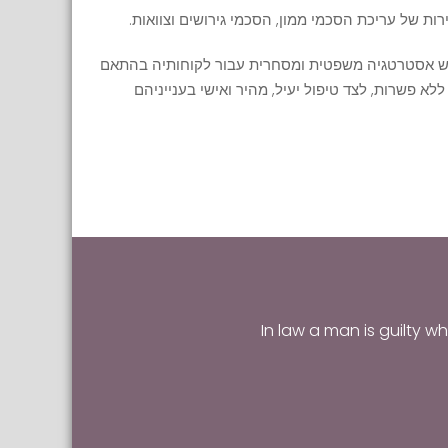
ות של עריכת הסכמי ממון, הסכמי גירושים וצוואות.
בוש אסטרטגיה משפטית ומסחרית עבור לקוחותיה בהתאם
לא פשרות, לצד טיפול יעיל, מהיר ואישי בענייניהם
In law a man is guilty whe