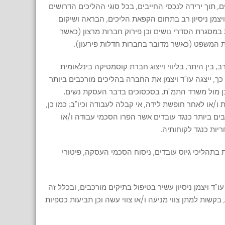
שים, תוך ירידה לנכסי החייבים, בכל סוגי ההליכים הדרושים
ויצמן ניסיון רב בתחום הקפאת הליכים, הבראה ושיקום
במסגרת הסדרי נושים וכן פירוק חברות מרצון (כאשר
ית המשפט (כאשר מדובר בחברות חדלות פירעון).
ב, בין היתר, בליווי וייצוג חברת קוסמטיקה בינלאומית
לה מ-400 נשים; בתוך כך, ייצגה עו"ד ויצמן את החברה בהליכים מורכבים ביותר
וכן מול משרד התמ"ת, בסכסוכים בדבר העסקת נשים,
ת ו/או לאחר חופשת לידה, אי קבלה לעבודה וכיו"ב; כמו כן,
כבים ביותר כנגד עובדים אשר הפרו הסכמי עבודה ו/או
יות כנגד לקוחותיה.
ות בתהליכי גיוס עובדים, ניסוח הסכמי העסקה, פיטורי
ד ויצמן ניסיון עשיר בטיפול בתיקים מורכבים, ובכלל זה
, בקשות למתן צווי מניעה ו/או צווי עשה וכן תביעות כספיות