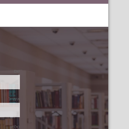
שם
אימייל
טלפון