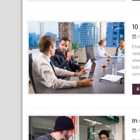
10
Eti
ves
ele
lob
orn
R
In