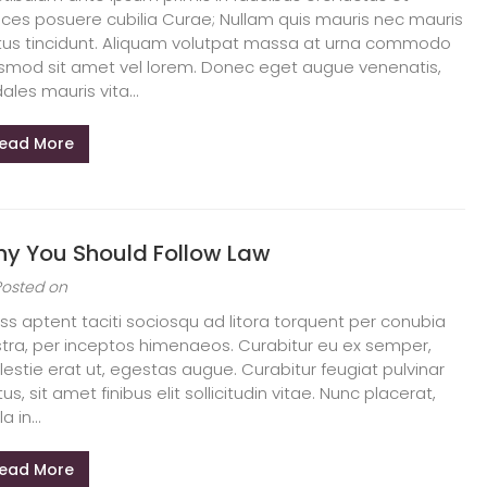
rices posuere cubilia Curae; Nullam quis mauris nec mauris
tus tincidunt. Aliquam volutpat massa at urna commodo
smod sit amet vel lorem. Donec eget augue venenatis,
ales mauris vita...
ead More
y You Should Follow Law
Posted on
ss aptent taciti sociosqu ad litora torquent per conubia
tra, per inceptos himenaeos. Curabitur eu ex semper,
estie erat ut, egestas augue. Curabitur feugiat pulvinar
tus, sit amet finibus elit sollicitudin vitae. Nunc placerat,
la in...
ead More