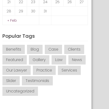
21
22
23
24
25
26
27
28
29
30
31
« Feb
Popular Tags
Benefits
Blog
Case
Clients
Featured
Gallery
Law
News
Our Lawyer
Practice
Services
Slider
Testimonials
Uncategorized