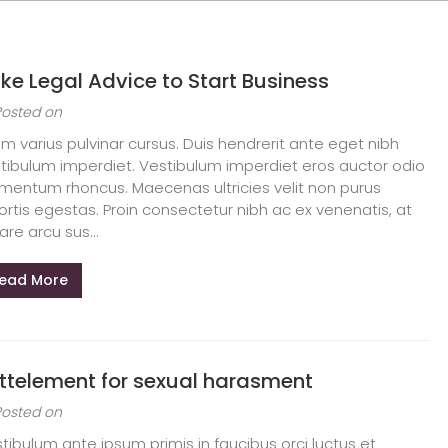
ke Legal Advice to Start Business
Posted on
am varius pulvinar cursus. Duis hendrerit ante eget nibh
tibulum imperdiet. Vestibulum imperdiet eros auctor odio
mentum rhoncus. Maecenas ultricies velit non purus
ortis egestas. Proin consectetur nibh ac ex venenatis, at
are arcu sus...
ead More
ttelement for sexual harasment
Posted on
tibulum ante ipsum primis in faucibus orci luctus et