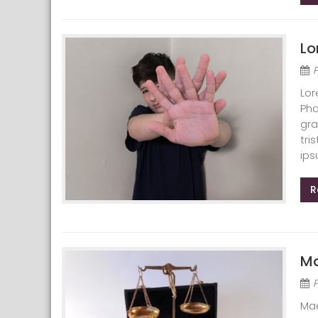
Lo
Lor
Pha
gra
tri
ips
R
Ma
Mae