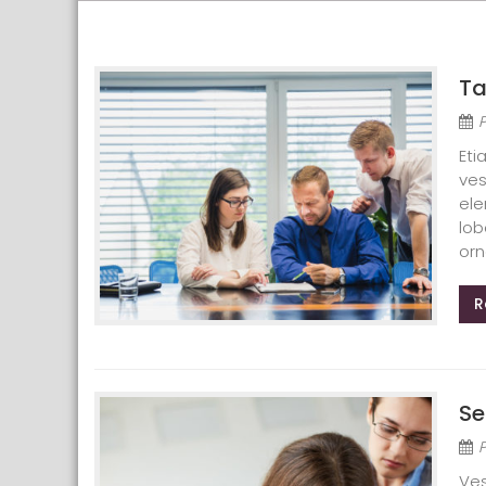
Ta
Eti
ves
ele
lob
orn
R
Se
Ves