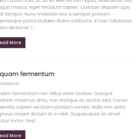
sed cursus odio, sit amet elementum ligula. Maecenas non
gue massa, eget tincidunt sapien. Quisque aliquam quis
at tempor. Nunc molestie orci a semper pretium.
lentesque porta sodales libero a lobortis. In hac habitasse
tea dictumst. I...
ead More
iquam fermentum
Posted on
quam fermentum nec tellus vitae facilisis. Quisque
drerit maximus ante, non tristique ex auctor sed. Donec
enatis sapien vel lorem pretium ornare. Nulla non dolor
 purus ornare dictum et in nibh. Suspendisse sit amet
citur tortor. Sed...
ead More