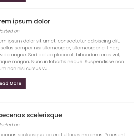
rem ipsum dolor
Posted on
em ipsum dolor sit amet, consectetur adipiscing elit.
sellus semper nisi ullamcorper, ullamcorper elit nec,
vida augue. Sed ac leo placerat, bibendum eros vel,
stique magna. Nunc in lobortis neque. Suspendisse non
um non nisi cursus vu...
ead More
ecenas scelerisque
Posted on
cenas scelerisque ac erat ultrices maximus. Praesent