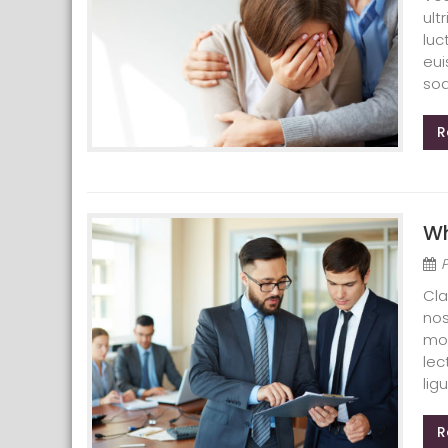
ult
luc
eui
sod
R
Wh
Cla
nos
mol
lec
ligu
R