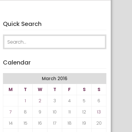
Quick Search
Search for:
Calendar
March 2016
M
T
W
T
F
S
S
1
2
3
4
5
6
7
8
9
10
11
12
13
14
15
16
17
18
19
20