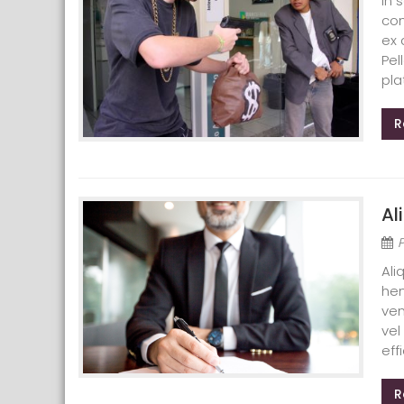
In 
con
ex 
Pel
pla
R
Al
Ali
hen
ven
vel
effi
R